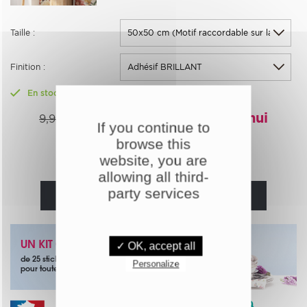
Taille :
Finition :
En stock
8,91€
-10%
Aujourd'hui
9,90€
If you continue to
browse this
Quantité :
website, you are
allowing all third-
party services
AJOUTER AU PANIER
UN KIT OFFERT
✓ OK, accept all
de 25 stickers papillons noirs
Personalize
pour toute commande