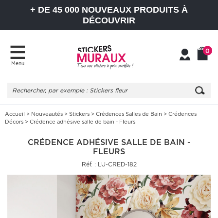
+ DE 45 000 NOUVEAUX PRODUITS À
DÉCOUVRIR
0
Menu
Mon
Mon
compte
Panier
Accueil
>
Nouveautés
>
Stickers
>
Crédences Salles de Bain
>
Crédences
Décors
> Crédence adhésive salle de bain - Fleurs
CRÉDENCE ADHÉSIVE SALLE DE BAIN -
FLEURS
Réf. : LU-CRED-182