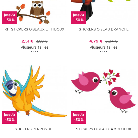
jusqu'à
jusqu'à
-30%
-30%
KIT STICKERS OISEAUX ET HIBOUX
STICKERS OISEAU BRANCHE
2,51 €
3,59 €
4,79 €
6,84 €
Plusieurs tailles
Plusieurs tailles
jusqu'à
jusqu'à
-30%
-30%
STICKERS PERROQUET
STICKERS OISEAUX AMOUREUX