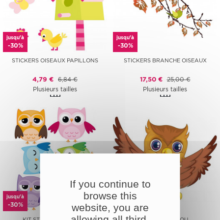
jusqu'à
jusqu'à
-30%
-30%
STICKERS OISEAUX PAPILLONS
STICKERS BRANCHE OISEAUX
4,79 €
6,84 €
17,50 €
25,00 €
Plusieurs tailles
Plusieurs tailles
If you continue to
browse this
jusqu'à
jusqu'à
-30%
-30%
website, you are
allowing all third-
KIT STICKERS 6 HIBOUX
STICKERS HIBOU