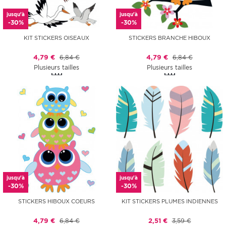
jusqu'à
jusqu'à
-30%
-30%
KIT STICKERS OISEAUX
STICKERS BRANCHE HIBOUX
4,79 €
6,84 €
4,79 €
6,84 €
Plusieurs tailles
Plusieurs tailles
jusqu'à
jusqu'à
-30%
-30%
STICKERS HIBOUX COEURS
KIT STICKERS PLUMES INDIENNES
4,79 €
6,84 €
2,51 €
3,59 €