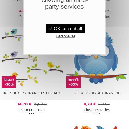
party services
4,79 €
6,84 €
4,79 €
6,84 €
Plusieurs tailles
Plusieurs tailles
✓ OK, accept all
Personalize
jusqu'à
jusqu'à
-30%
-30%
KIT STICKERS BRANCHES OISEAUX
STICKERS OISEAU BRANCHE
14,70 €
21,00 €
4,79 €
6,84 €
Plusieurs tailles
Plusieurs tailles