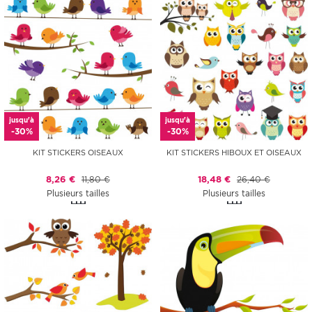
jusqu'à
jusqu'à
-30%
-30%
KIT STICKERS OISEAUX
KIT STICKERS HIBOUX ET OISEAUX
8,26 €
11,80 €
18,48 €
26,40 €
Plusieurs tailles
Plusieurs tailles