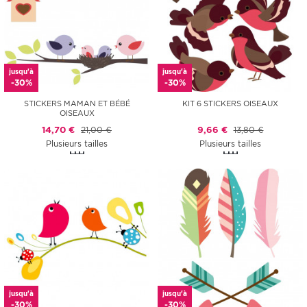
jusqu'à
jusqu'à
-30%
-30%
STICKERS MAMAN ET BÉBÉ
KIT 6 STICKERS OISEAUX
OISEAUX
14,70 €
21,00 €
9,66 €
13,80 €
Plusieurs tailles
Plusieurs tailles
jusqu'à
jusqu'à
-30%
-30%