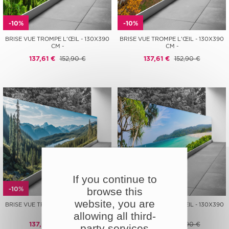
-10%
-10%
BRISE VUE TROMPE L'ŒIL - 130X390
BRISE VUE TROMPE L'ŒIL - 130X390
CM -
CM -
137,61 €
152,90 €
137,61 €
152,90 €
If you continue to
-10%
-10%
browse this
website, you are
BRISE VUE TROMPE L'ŒIL - 130X390
BRISE VUE TROMPE L'ŒIL - 130X390
CM -
CM -
allowing all third-
137,61 €
152,90 €
137,61 €
152,90 €
party services