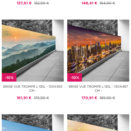
137,61 €
152,90 €
148,41 €
164,90 €
-10%
-10%
BRISE VUE TROMPE L'ŒIL - 130X455
BRISE VUE TROMPE L'ŒIL - 130X487
CM -
CM -
161,91 €
179,90 €
170,91 €
189,90 €