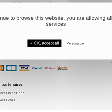
recevez toutes les promos et
ementdans votre boite mail !
inue to browse this website, you are allowing all
services
Livraison rapide avec :
Frais de port offerts
dès 49€ d'achat !
✓ OK, accept all
Personalize
Paiement sécurisé avec :
 partenaires
kers Moins Cher
kers Folies