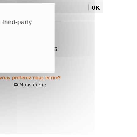
OK
 third-party
Nous contacter
04 69 96 52 55
Du Lundi au Vendredi
8h30 à 15h00
Vous préférez nous écrire?
Nous écrire