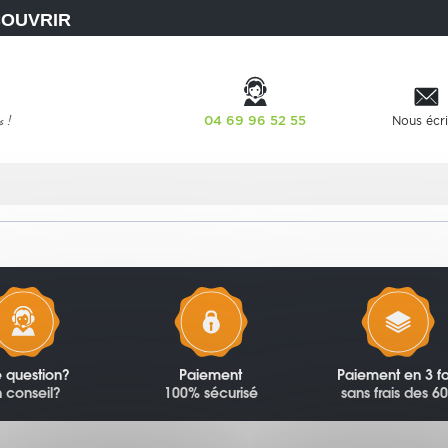
COUVRIR
04 69 96 52 55
Nous écri
 question?
Paiement
Paiement en 3 fo
 conseil?
100% sécurisé
sans frais des 6