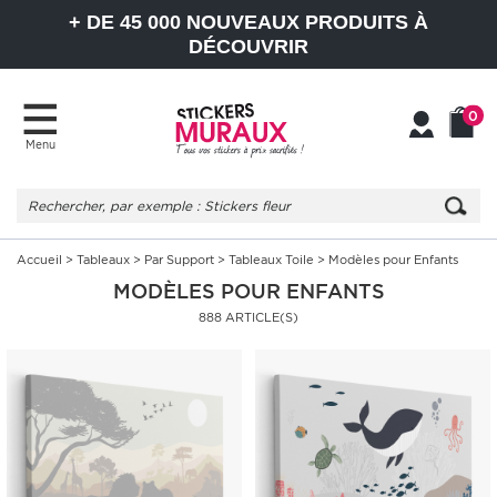
+ DE 45 000 NOUVEAUX PRODUITS À
DÉCOUVRIR
0
Menu
Mon
Mon
compte
Panier
Accueil
>
Tableaux
>
Par Support
>
Tableaux Toile
> Modèles pour Enfants
MODÈLES POUR ENFANTS
888 ARTICLE(S)