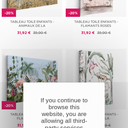
-20%
-20%
TABLEAU TOILE ENFANTS -
TABLEAU TOILE ENFANTS -
ANIMAUX DE LA
FLAMANTS ROSES
31,92 €
39,90 €
31,92 €
39,90 €
If you continue to
-20%
-20%
browse this
website, you are
TABLEAU TOILE ENFANTS -
TABLEAU TOILE ENFANTS -
FLAMANTS ROSES
ANIMAUX DE LA
allowing all third-
31,92 €
39,90 €
31,92 €
39,90 €
party services