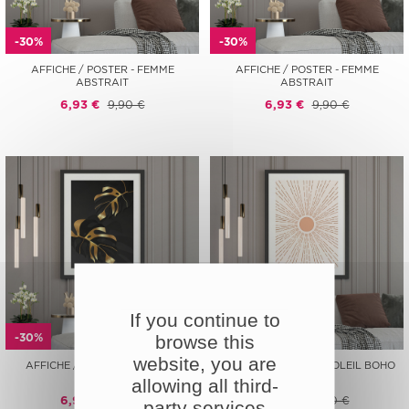
-30%
-30%
AFFICHE / POSTER - FEMME
AFFICHE / POSTER - FEMME
ABSTRAIT
ABSTRAIT
6,93 €
9,90 €
6,93 €
9,90 €
If you continue to
-30%
-30%
browse this
website, you are
AFFICHE / POSTER - FEUILLES
AFFICHE / POSTER - SOLEIL BOHO
DORÉES
allowing all third-
6,93 €
9,90 €
6,93 €
9,90 €
party services