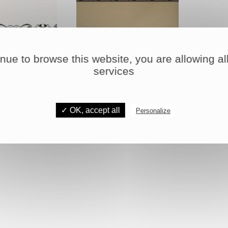
inue to browse this website, you are allowing all
services
-55%
ERS FRISE
STICKERS FRISE
✓ OK, accept all
Personalize
 €
45,81 €
39,90 €
101,80 €
ailles & coloris
Plusieurs tailles & coloris