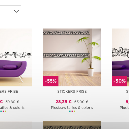
-55%
-50%
ERS FRISE
STICKERS FRISE
S
 €
28,35 €
9
39,80 €
63,00 €
ailles & coloris
Plusieurs tailles & coloris
Plusi