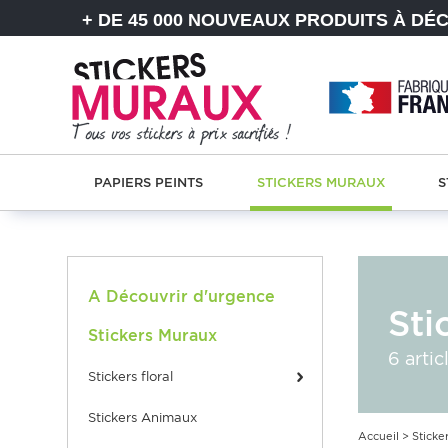
+ DE 45 000 NOUVEAUX PRODUITS À DÉ
PAPIERS PEINTS
STICKERS MURAUX
S
A Découvrir d'urgence
Sti
Stickers Muraux
6 artic
stickers floral
Stickers Animaux
Accueil
>
Sticke