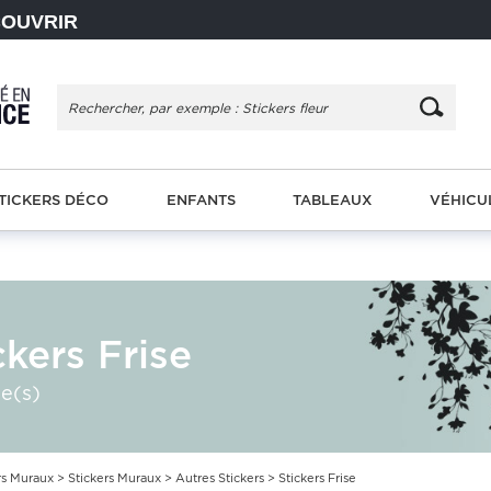
COUVRIR
TICKERS DÉCO
ENFANTS
TABLEAUX
VÉHICU
ckers Frise
le(s)
rs Muraux
>
Stickers Muraux
>
Autres Stickers
> Stickers Frise