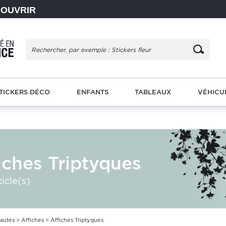
COUVRIR
TICKERS DÉCO
ENFANTS
TABLEAUX
VÉHICU
iches Triptyques
ticle(s)
autés
>
Affiches
> Affiches Triptyques