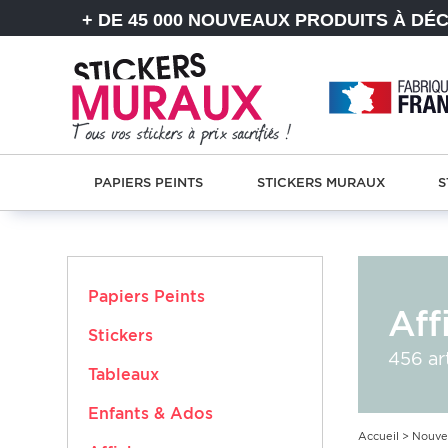
+ DE 45 000 NOUVEAUX PRODUITS À DÉ
PAPIERS PEINTS
STICKERS MURAUX
S
Papiers Peints
Aff
Stickers
456 ar
Tableaux
Enfants & Ados
Accueil
>
Nouve