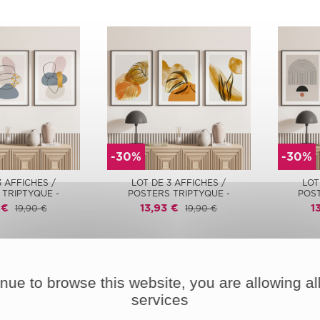
-30%
-30%
3 AFFICHES /
LOT DE 3 AFFICHES /
LOT
 TRIPTYQUE -
POSTERS TRIPTYQUE -
POST
 €
13,93 €
1
19,90 €
19,90 €
inue to browse this website, you are allowing all
services