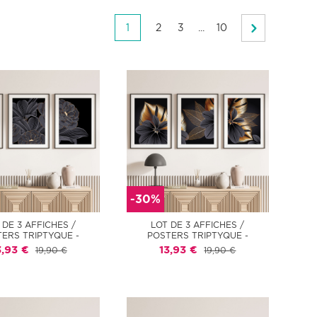
1
2
3
...
10
-30%
 DE 3 AFFICHES /
LOT DE 3 AFFICHES /
ERS TRIPTYQUE -
POSTERS TRIPTYQUE -
3,93 €
13,93 €
19,90 €
19,90 €