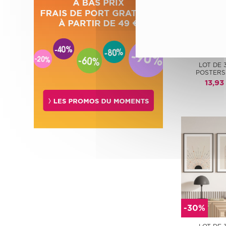
-30%
LOT DE 
POSTERS
13,93
-30%