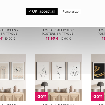
✓ OK, accept all
Personalize
-30%
-30%
3 AFFICHES /
LOT DE 3 AFFICHES /
LOT
 TRIPTYQUE -
POSTERS TRIPTYQUE -
POST
 €
13,93 €
1
19,90 €
19,90 €
-30%
-30%