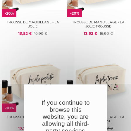
-20%
-20%
TROUSSE DE MAQUILLAGE - LA
TROUSSE DE MAQUILLAGE - LA
JOLIE
JOLIE TROUSSE
13,52 €
16,90 €
13,52 €
16,90 €
If you continue to
-20%
-20%
browse this
website, you are
TROUSSE DE MAQUILLAGE - LA
TROUSSE DE MAQUILLAGE - LA
JOLIE
JOLIE TROUSSE
allowing all third-
13,52 €
16,90 €
13,52 €
16,90 €
party services