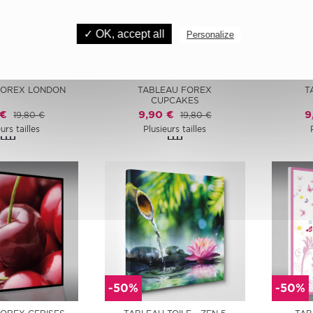
✓ OK, accept all
Personalize
-50%
-50%
FOREX LONDON
TABLEAU FOREX
T
CUPCAKES
 €
9,90 €
9
19,80 €
19,80 €
urs tailles
Plusieurs tailles
-50%
-50%