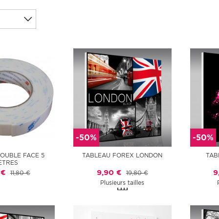
-50%
-50%
DOUBLE FACE 5
TABLEAU FOREX LONDON
TAB
ÈTRES
 €
9,90 €
9
11,80 €
19,80 €
Plusieurs tailles