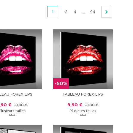
1
2
3
...
43
-50%
LEAU FOREX LIPS
TABLEAU FOREX LIPS
,90 €
9,90 €
19,80 €
19,80 €
Plusieurs tailles
Plusieurs tailles