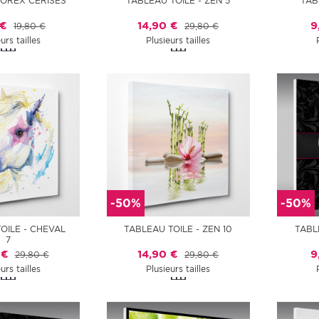
OREX CERISES
TABLEAU TOILE - ZEN 5
TAB
 €
14,90 €
9
19,80 €
29,80 €
urs tailles
Plusieurs tailles
-50%
-50%
OILE - CHEVAL
TABLEAU TOILE - ZEN 10
TABL
7
 €
14,90 €
9
29,80 €
29,80 €
urs tailles
Plusieurs tailles