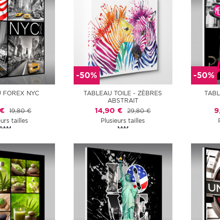
-50%
-50%
 FOREX NYC
TABLEAU TOILE - ZÈBRES
TABL
ABSTRAIT
 €
14,90 €
9
19,80 €
29,80 €
urs tailles
Plusieurs tailles