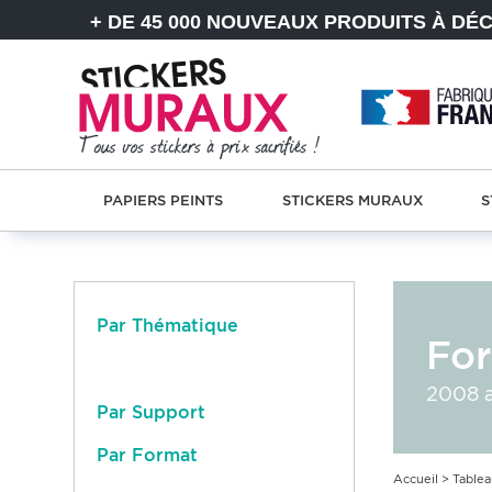
+ DE 45 000 NOUVEAUX PRODUITS À DÉ
PAPIERS PEINTS
STICKERS MURAUX
S
Par Thématique
For
2008 a
Par Support
Par Format
Accueil
>
Table