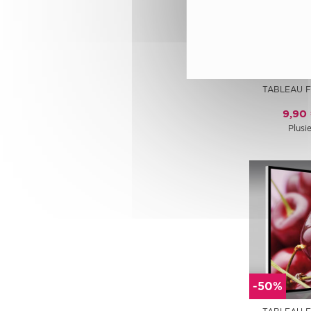
-50%
TABLEAU 
9,90
Plusie
-50%