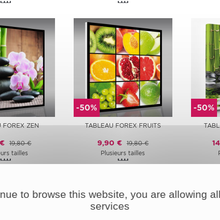
-50%
-50%
 FOREX ZEN
TABLEAU FOREX FRUITS
TABL
 €
9,90 €
1
19,80 €
19,80 €
urs tailles
Plusieurs tailles
inue to browse this website, you are allowing all
services