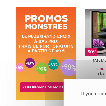
-50%
TABLEAU
9,90
Plusie
If you cont