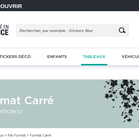
COUVRIR
TICKERS DÉCO
ENFANTS
TABLEAUX
VÉHICU
mat Carré
rticle(s)
aux
>
Par Format
> Format Carré