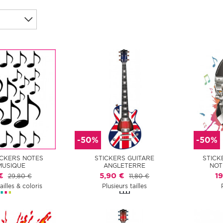
-50%
-50%
TICKERS NOTES
STICKERS GUITARE
STICK
MUSIQUE
ANGLETERRE
NOT
€
5,90 €
1
29,80 €
11,80 €
ailles & coloris
Plusieurs tailles