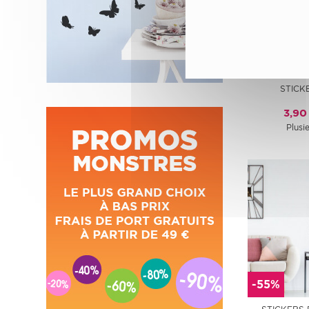
-50%
STICK
3,90
Plusie
-55%