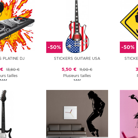
-50%
-50%
S PLATINE DJ
STICKERS GUITARE USA
STICK
 €
5,50 €
13,80 €
11,00 €
urs tailles
Plusieurs tailles