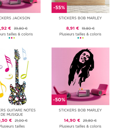
-55%
ICKERS JACKSON
STICKERS BOB MARLEY
5,92 €
8,91 €
39,80 €
19,80 €
eurs tailles & coloris
Plusieurs tailles & coloris
-50%
ERS GUITARE NOTES
STICKERS BOB MARLEY
DE MUSIQUE
0,50 €
14,90 €
21,00 €
29,80 €
Plusieurs tailles
Plusieurs tailles & coloris