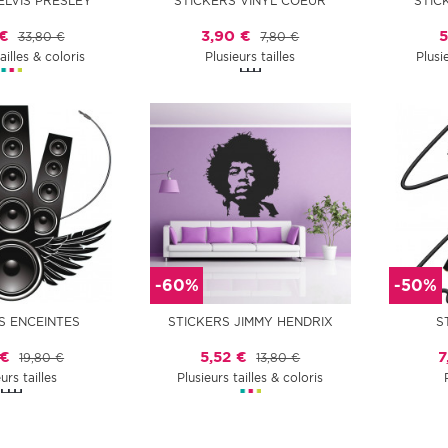
ELVIS PRESLEY
STICKERS VINYL COEUR
STIC
 €
3,90 €
5
33,80 €
7,80 €
ailles & coloris
Plusieurs tailles
Plusi
-60%
-50%
S ENCEINTES
STICKERS JIMMY HENDRIX
S
 €
5,52 €
7
19,80 €
13,80 €
urs tailles
Plusieurs tailles & coloris