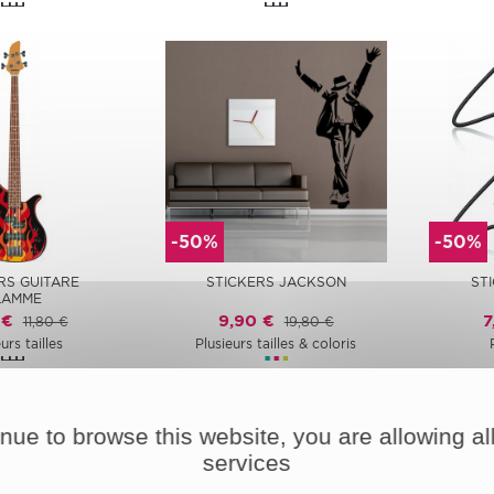
-50%
-50%
RS GUITARE
STICKERS JACKSON
ST
LAMME
 €
9,90 €
7
11,80 €
19,80 €
urs tailles
Plusieurs tailles & coloris
inue to browse this website, you are allowing all
services