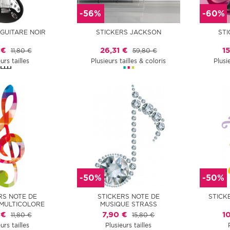
-56%
-60%
 GUITARE NOIR
STICKERS JACKSON
ST
 €
26,31 €
1
11,80 €
59,80 €
urs tailles
Plusieurs tailles & coloris
Plusi
-50%
-50%
RS NOTE DE
STICKERS NOTE DE
STICK
MULTICOLORE
MUSIQUE STRASS
 €
7,90 €
1
11,80 €
15,80 €
urs tailles
Plusieurs tailles