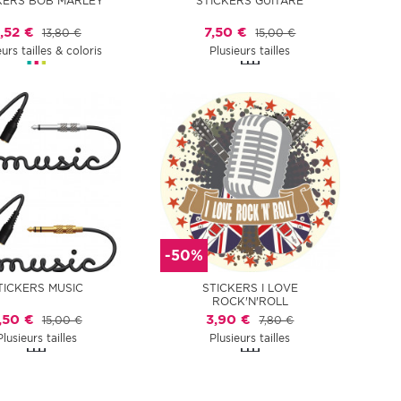
KERS BOB MARLEY
STICKERS GUITARE
,52 €
7,50 €
13,80 €
15,00 €
eurs tailles & coloris
Plusieurs tailles
-50%
TICKERS MUSIC
STICKERS I LOVE
ROCK'N'ROLL
,50 €
3,90 €
15,00 €
7,80 €
Plusieurs tailles
Plusieurs tailles