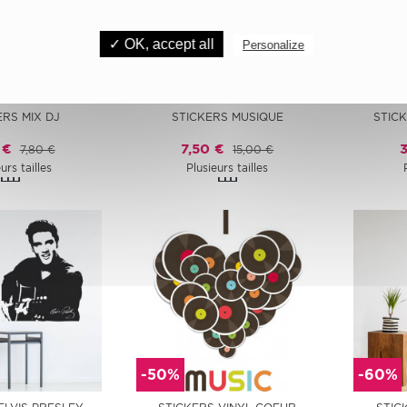
✓ OK, accept all
Personalize
-50%
-50%
ERS MIX DJ
STICKERS MUSIQUE
STICK
 €
7,50 €
7,80 €
15,00 €
urs tailles
Plusieurs tailles
-50%
-60%