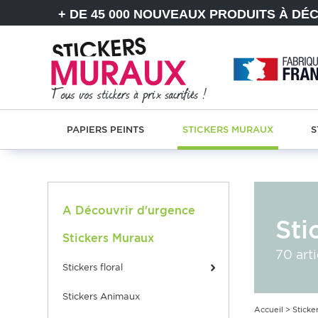
+ DE 45 000 NOUVEAUX PRODUITS À DÉ
PAPIERS PEINTS
STICKERS MURAUX
S
A Découvrir d'urgence
Sti
Stickers Muraux
70 arti
stickers floral
Stickers Animaux
Accueil
>
Sticke