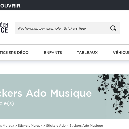
COUVRIR
TICKERS DÉCO
ENFANTS
TABLEAUX
VÉHICU
ckers Ado Musique
cle(s)
rs Muraux
>
Stickers Muraux
>
Stickers Ado
> Stickers Ado Musique