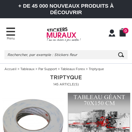
+ DE 45 000 NOUVEAUX PRODUITS À
DÉCOUVRIR
0
Menu
Mon
Mon
compte
Panier
Accueil
>
Tableaux
>
Par Support
>
Tableaux Forex
> Triptyque
TRIPTYQUE
145 ARTICLE(S)