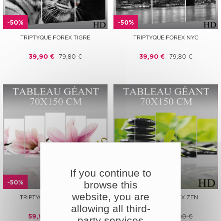
-50%
-50%
TRIPTYQUE FOREX TIGRE
TRIPTYQUE FOREX NYC
39,90 €
79,80 €
39,90 €
79,80 €
If you continue to
-50%
-50%
browse this
website, you are
TRIPTYQUE FOREX FLEUR
TRIPTYQUE FOREX ZEN
allowing all third-
59,90 €
119,80 €
59,90 €
119,80 €
party services