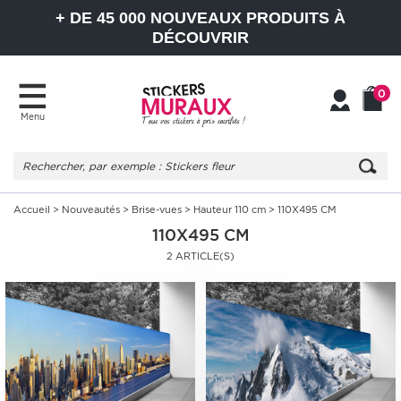
+ DE 45 000 NOUVEAUX PRODUITS À
DÉCOUVRIR
0
Menu
Mon
Mon
compte
Panier
Accueil
>
Nouveautés
>
Brise-vues
>
Hauteur 110 cm
> 110X495 CM
110X495 CM
2 ARTICLE(S)