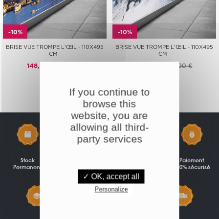
-10%
-10%
BRISE VUE TROMPE L'ŒIL - 110X495
BRISE VUE TROMPE L'ŒIL - 110X495
CM -
CM -
148,41 €
164,90 €
148,41 €
164,90 €
If you continue to
browse this
website, you are
allowing all third-
party services
Stock
Garantie
Une question?
Paiement
Permanent
Prix bas
Un conseil?
100% sécurisé
✓ OK, accept all
Personalize