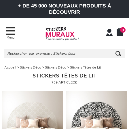
+ DE 45 000 NOUVEAUX PRODUITS À
DÉCOUVRIR
0
Menu
Mon
Mon
compte
Panier
Accueil
>
Stickers Déco
>
Stickers Déco
> Stickers Têtes de Lit
STICKERS TÊTES DE LIT
759 ARTICLE(S)