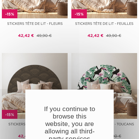
-15%
-15%
STICKERS TÊTE DE LIT - FLEURS
STICKERS TÊTE DE LIT - FEUILLES
42,42 €
49,90 €
42,42 €
49,90 €
If you continue to
-15%
-15%
browse this
website, you are
STICKERS TÊTE DE LIT - MOTIF
STICKERS TÊTE DE LIT - TOUCANS
ORIENTAL
allowing all third-
42,42 €
49,90 €
42,42 €
49,90 €
party services