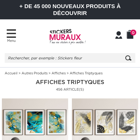
+ DE 45 000 NOUVEAUX PRODUITS À
DÉCOUVRIR
0
Menu
Mon
Mon
compte
Panier
Accueil
>
Autres Produits
>
Affiches
> Affiches Triptyques
AFFICHES TRIPTYQUES
456 ARTICLE(S)