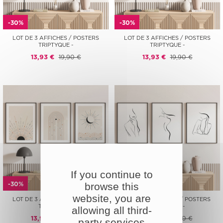
-30%
-30%
LOT DE 3 AFFICHES / POSTERS
LOT DE 3 AFFICHES / POSTERS
TRIPTYQUE -
TRIPTYQUE -
13,93 €
19,90 €
13,93 €
19,90 €
If you continue to
-30%
-30%
browse this
website, you are
LOT DE 3 AFFICHES / POSTERS
LOT DE 3 AFFICHES / POSTERS
TRIPTYQUE -
TRIPTYQUE -
allowing all third-
13,93 €
19,90 €
13,93 €
19,90 €
party services