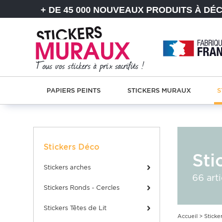
+ DE 45 000 NOUVEAUX PRODUITS À DÉ
PAPIERS PEINTS
STICKERS MURAUX
S
Stickers Déco
Sti
stickers arches
66 arti
Stickers Ronds - Cercles
Stickers Têtes de Lit
Accueil
>
Sticke