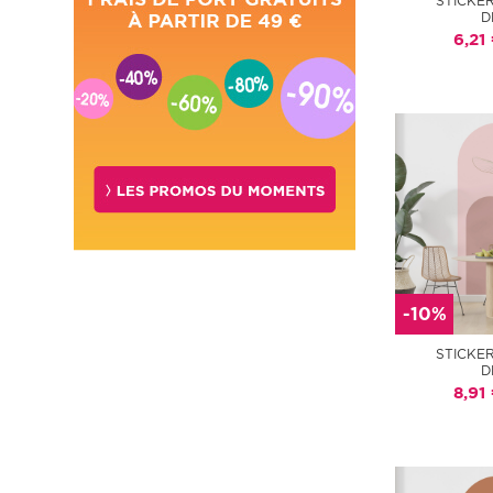
STICKE
D
6,21
-10%
STICKE
D
8,91