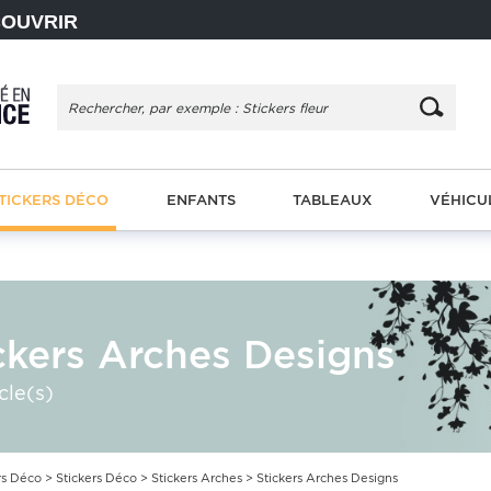
COUVRIR
TICKERS DÉCO
ENFANTS
TABLEAUX
VÉHICU
ckers Arches Designs
cle(s)
rs Déco
>
Stickers Déco
>
Stickers Arches
> Stickers Arches Designs