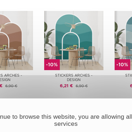
-10%
-10%
RS ARCHES -
STICKERS ARCHES -
STI
ESIGN
DESIGN
 €
6,21 €
6,90 €
6,90 €
inue to browse this website, you are allowing all
services