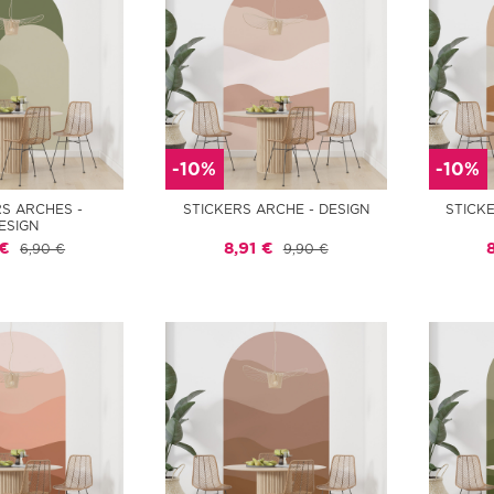
-10%
-10%
RS ARCHES -
STICKERS ARCHE - DESIGN
STICK
ESIGN
 €
8,91 €
6,90 €
9,90 €