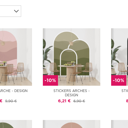
-10%
-10%
ARCHE - DESIGN
STICKERS ARCHES -
STI
DESIGN
 €
6,21 €
9,90 €
6,90 €