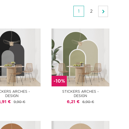
1
2
-10%
CKERS ARCHES -
STICKERS ARCHES -
DESIGN
DESIGN
8,91 €
6,21 €
9,90 €
6,90 €