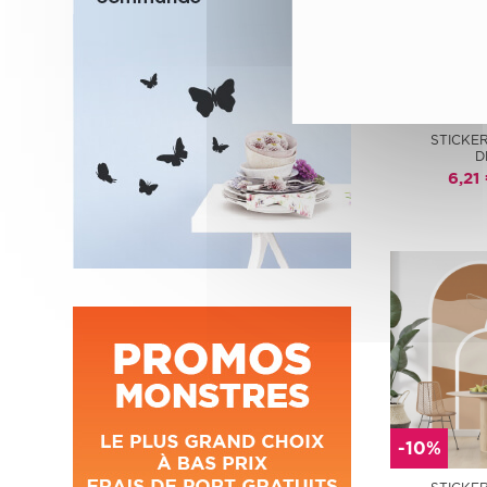
-10%
STICKE
D
6,21
-10%