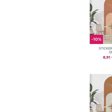
-10%
STICKE
D
8,91