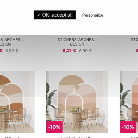
✓ OK, accept all
Personalize
-10%
-10%
RS ARCHES -
STICKERS ARCHES -
STI
ESIGN
DESIGN
 €
6,21 €
6,90 €
6,90 €
-10%
-10%