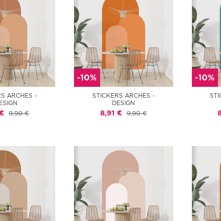
-10%
-10%
RS ARCHES -
STICKERS ARCHES -
STI
ESIGN
DESIGN
 €
8,91 €
9,90 €
9,90 €