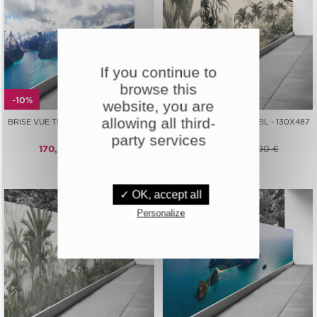
If you continue to
browse this
-10%
-10%
website, you are
allowing all third-
BRISE VUE TROMPE L'ŒIL - 130X487
BRISE VUE TROMPE L'ŒIL - 130X487
CM -
CM -
party services
170,91 €
189,90 €
170,91 €
189,90 €
✓ OK, accept all
Personalize