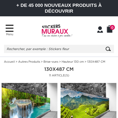
+ DE 45 000 NOUVEAUX PRODUITS À
DÉCOUVRIR
0
Menu
Mon
Mon
compte
Panier
Accueil
>
Autres Produits
>
Brise-vues
>
Hauteur 130 cm
> 130X487 CM
130X487 CM
11 ARTICLE(S)