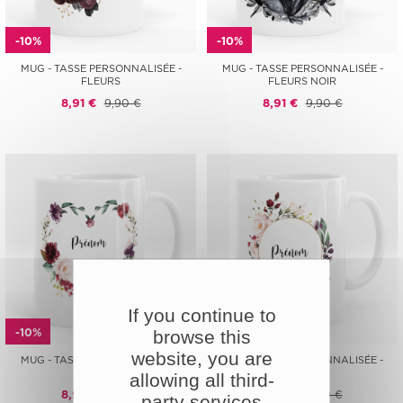
-10%
-10%
MUG - TASSE PERSONNALISÉE -
MUG - TASSE PERSONNALISÉE -
FLEURS
FLEURS NOIR
8,91 €
9,90 €
8,91 €
9,90 €
If you continue to
-10%
-10%
browse this
website, you are
MUG - TASSE PERSONNALISÉE -
MUG - TASSE PERSONNALISÉE -
FLEURS
FLEURS
allowing all third-
8,91 €
9,90 €
8,91 €
9,90 €
party services