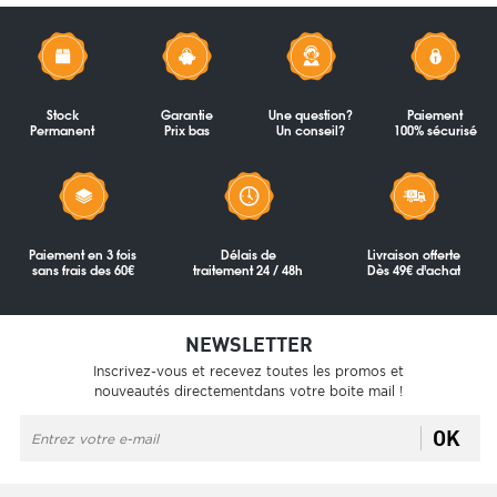
Stock
Garantie
Une question?
Paiement
Permanent
Prix bas
Un conseil?
100% sécurisé
Paiement en 3 fois
Délais de
Livraison offerte
sans frais des 60€
traitement 24 / 48h
Dès 49€ d'achat
NEWSLETTER
Inscrivez-vous et recevez toutes les promos et
nouveautés directementdans votre boite mail !
OK