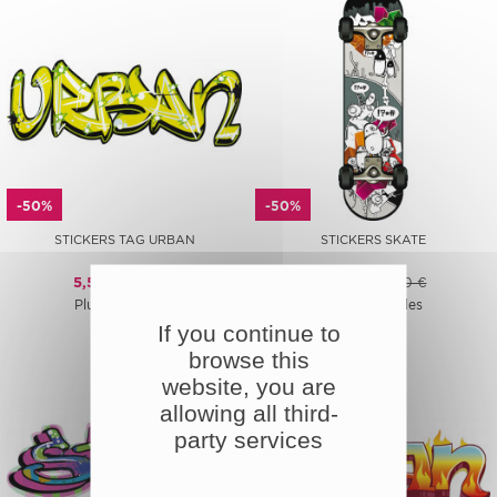
-50%
-50%
STICKERS TAG URBAN
STICKERS SKATE
5,50 €
11,00 €
6,50 €
13,00 €
Plusieurs tailles
Plusieurs tailles
If you continue to
browse this
website, you are
allowing all third-
party services