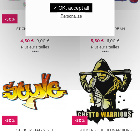
✓ OK, accept all
Personalize
-50%
-50%
STICKERS TAG STYLE
STICKERS TAG URBAN
4,50 €
9,00 €
5,50 €
11,00 €
Plusieurs tailles
Plusieurs tailles
-50%
-50%
STICKERS TAG STYLE
STICKERS GUETTO WARRIORS