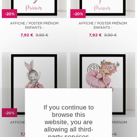
-20%
-20%
AFFICHE / POSTER PRÉNOM
AFFICHE / POSTER PRÉNOM
ENFANTS -
ENFANTS -
7,92 €
9,90 €
7,92 €
9,90 €
If you continue to
-20%
-20%
browse this
website, you are
AFFICHE / POSTER PRÉNOM
AFFICHE / POSTER PRÉNOM
ENFANTS -
ENFANTS -
allowing all third-
7,92 €
9,90 €
7,92 €
9,90 €
party services