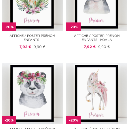
-20%
-20%
AFFICHE / POSTER PRÉNOM
AFFICHE / POSTER PRÉNOM
ENFANTS -
ENFANTS - KOALA
7,92 €
9,90 €
7,92 €
9,90 €
-20%
-20%