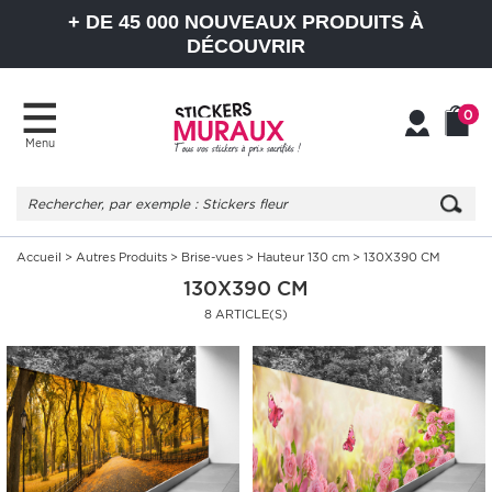
+ DE 45 000 NOUVEAUX PRODUITS À
DÉCOUVRIR
0
Menu
Mon
Mon
compte
Panier
Accueil
>
Autres Produits
>
Brise-vues
>
Hauteur 130 cm
> 130X390 CM
130X390 CM
8 ARTICLE(S)