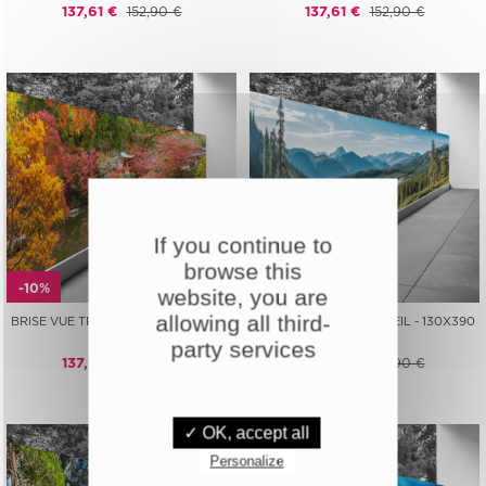
137,61 €
152,90 €
137,61 €
152,90 €
If you continue to
browse this
-10%
-10%
website, you are
allowing all third-
BRISE VUE TROMPE L'ŒIL - 130X390
BRISE VUE TROMPE L'ŒIL - 130X390
CM -
CM -
party services
137,61 €
152,90 €
137,61 €
152,90 €
✓ OK, accept all
Personalize