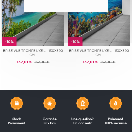
-10%
-10%
BRISE VUE TROMPE L'ŒIL - 130X390
BRISE VUE TROMPE L'ŒIL - 130X390
CM -
CM -
137,61 €
152,90 €
137,61 €
152,90 €
Stock
Garantie
Une question?
Paiement
Permanent
Prix bas
Un conseil?
100% sécurisé