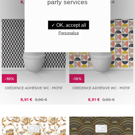
party services
8,91 €
9,90 €
8,91 €
9,90 €
✓ OK, accept all
Personalize
-10%
-10%
CRÉDENCE ADHÉSIVE WC - MOTIF
CRÉDENCE ADHÉSIVE WC - MOTIF
8,91 €
9,90 €
8,91 €
9,90 €