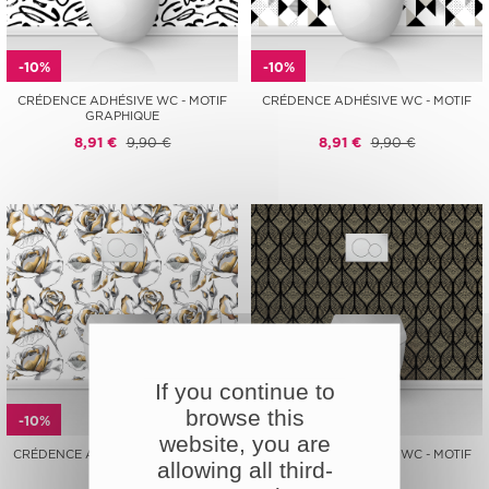
-10%
-10%
CRÉDENCE ADHÉSIVE WC - MOTIF
CRÉDENCE ADHÉSIVE WC - MOTIF
GRAPHIQUE
8,91 €
9,90 €
8,91 €
9,90 €
If you continue to
browse this
-10%
-10%
website, you are
CRÉDENCE ADHÉSIVE WC - FLEURS
CRÉDENCE ADHÉSIVE WC - MOTIF
allowing all third-