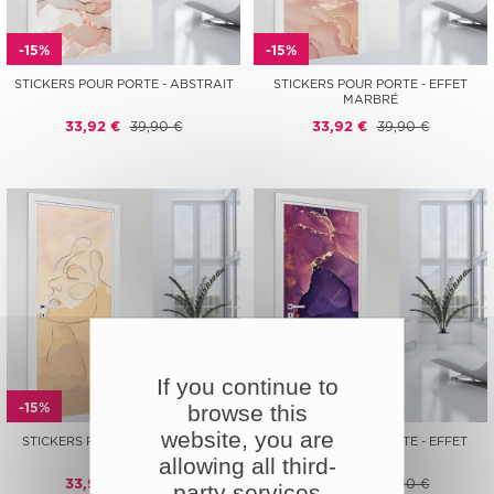
-15%
-15%
STICKERS POUR PORTE - ABSTRAIT
STICKERS POUR PORTE - EFFET
MARBRÉ
33,92 €
39,90 €
33,92 €
39,90 €
If you continue to
-15%
-15%
browse this
website, you are
STICKERS POUR PORTE - VISAGE
STICKERS POUR PORTE - EFFET
ABSTRAIT
MARBRÉ
allowing all third-
33,92 €
39,90 €
33,92 €
39,90 €
party services