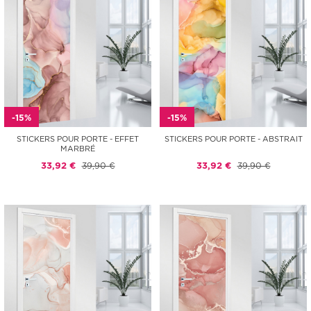
-15%
-15%
STICKERS POUR PORTE - EFFET
STICKERS POUR PORTE - ABSTRAIT
MARBRÉ
33,92 €
39,90 €
33,92 €
39,90 €