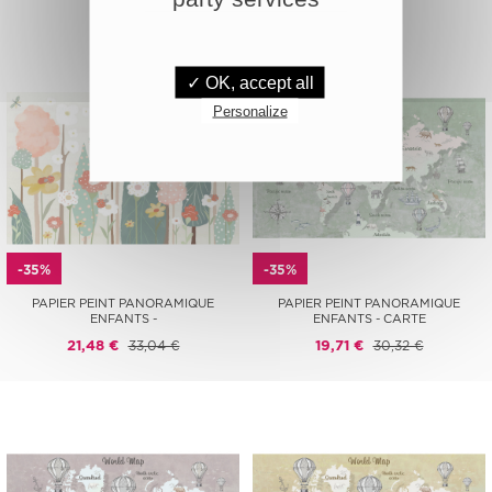
✓ OK, accept all
Personalize
-35%
-35%
PAPIER PEINT PANORAMIQUE
PAPIER PEINT PANORAMIQUE
ENFANTS -
ENFANTS - CARTE
21,48 €
33,04 €
19,71 €
30,32 €