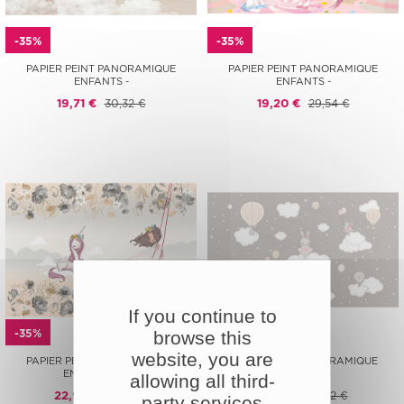
-35%
-35%
PAPIER PEINT PANORAMIQUE
PAPIER PEINT PANORAMIQUE
ENFANTS -
ENFANTS -
19,71 €
30,32 €
19,20 €
29,54 €
If you continue to
-35%
-35%
browse this
website, you are
PAPIER PEINT PANORAMIQUE
PAPIER PEINT PANORAMIQUE
ENFANTS - FÉE
ENFANTS -
allowing all third-
22,99 €
35,37 €
19,71 €
30,32 €
party services