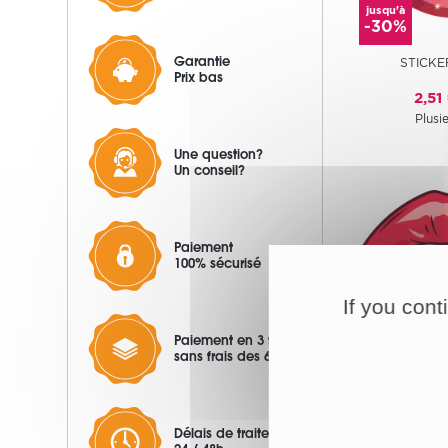
jusqu'à
-30%
Garantie
STICKE
Prix bas
2,51
Plusie
Une question?
Un conseil?
Paiement
100% sécurisé
If you cont
jusqu'à
Paiement en 3 fois
-30%
sans frais des 60€
STICKE
2,51
Délais de traitement
Plusie