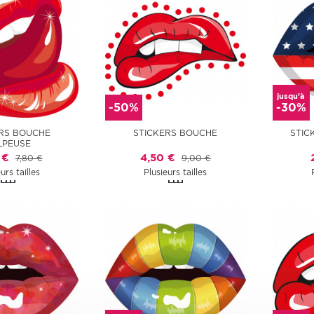
jusqu'à
-50%
-30%
RS BOUCHE
STICKERS BOUCHE
STIC
LPEUSE
 €
4,50 €
7,80 €
9,00 €
urs tailles
Plusieurs tailles