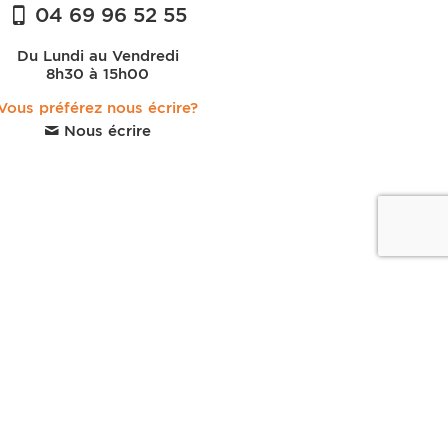
04 69 96 52 55
Du Lundi au Vendredi
8h30 à 15h00
Vous préférez nous écrire?
Nous écrire
ir Thème Zen
|
Stickers Enfant bénéficiant de l'Offre Spéciale
|