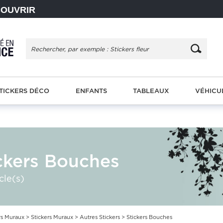
COUVRIR
TICKERS DÉCO
ENFANTS
TABLEAUX
VÉHICU
ckers Bouches
cle(s)
rs Muraux
>
Stickers Muraux
>
Autres Stickers
> Stickers Bouches