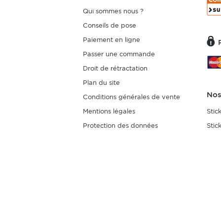
Qui sommes nous ?
Conseils de pose
Paiement en ligne
Passer une commande
Droit de rétractation
Plan du site
Nos
Conditions générales de vente
Mentions légales
Stic
Protection des données
Stic
Gestion des services du site
Stickers Déco bénéficiant de l'Offre Spéciale
|
A Découvrir T