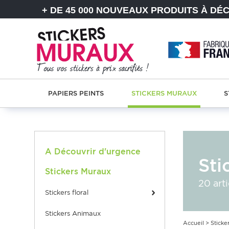
+ DE 45 000 NOUVEAUX PRODUITS À DÉ
PAPIERS PEINTS
STICKERS MURAUX
S
A Découvrir d'urgence
Sti
Stickers Muraux
20 arti
stickers floral
Stickers Animaux
Accueil
>
Sticke