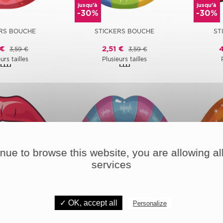
jusqu'à
jusqu'à
-30%
-30%
RS BOUCHE
STICKERS BOUCHE
ST
 €
2,51 €
3,59 €
3,59 €
urs tailles
Plusieurs tailles
inue to browse this website, you are allowing all
services
jusqu'à
jusqu'à
-30%
-30%
RS BOUCHE
STICKERS BOUCHE
ST
✓ OK, accept all
Personalize
 €
2,51 €
3,59 €
3,59 €
urs tailles
Plusieurs tailles