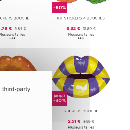
-60%
ICKERS BOUCHE
KIT STICKERS 4 BOUCHES
4,79 €
6,32 €
6,84 €
15,80 €
Plusieurs tailles
Plusieurs tailles
 third-party
jusqu'à
-30%
ICKERS BOUCHE
STICKERS BOUCHE
2,51 €
2,51 €
3,59 €
3,59 €
Plusieurs tailles
Plusieurs tailles