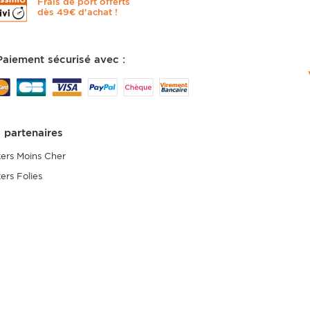
Frais de port offerts
dès 49€ d'achat !
Paiement sécurisé avec :
 partenaires
kers Moins Cher
kers Folies
Copyright 2013-2020 © www.stickers-muraux.fr - Site réalisé
Arobases
hème Princesses
|
A Découvrir Thème Sport
|
A Découvrir Thème Floral
|
A Découvr