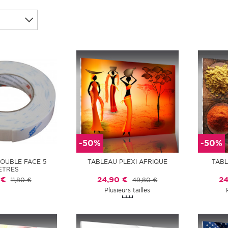
-50%
-50%
DOUBLE FACE 5
TABLEAU PLEXI AFRIQUE
TABL
ÈTRES
 €
24,90 €
24
11,80 €
49,80 €
Plusieurs tailles