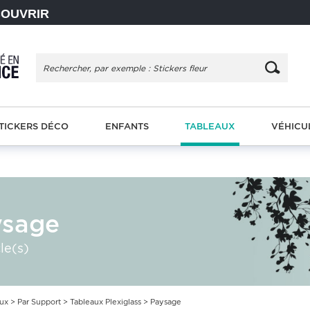
COUVRIR
TICKERS DÉCO
ENFANTS
TABLEAUX
VÉHICU
ysage
cle(s)
aux
>
Par Support
>
Tableaux Plexiglass
> Paysage