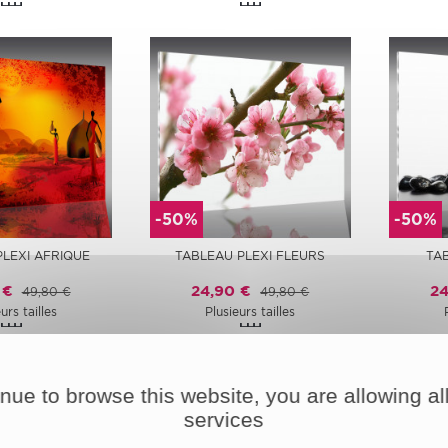
-50%
-50%
PLEXI AFRIQUE
TABLEAU PLEXI FLEURS
TA
 €
24,90 €
24
49,80 €
49,80 €
urs tailles
Plusieurs tailles
inue to browse this website, you are allowing all
services