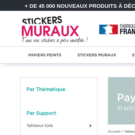
+ DE 45 000 NOUVEAUX PRODUITS À DÉ
PAPIERS PEINTS
STICKERS MURAUX
S
Par Thématique
Pa
51 arti
Par Support
tableaux toile
Accueil
>
Table