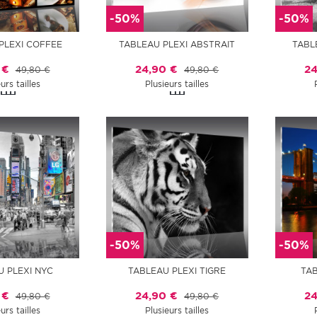
-50%
-50%
PLEXI COFFEE
TABLEAU PLEXI ABSTRAIT
TABL
 €
24,90 €
24
49,80 €
49,80 €
urs tailles
Plusieurs tailles
-50%
-50%
U PLEXI NYC
TABLEAU PLEXI TIGRE
TAB
 €
24,90 €
24
49,80 €
49,80 €
urs tailles
Plusieurs tailles