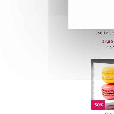
-50%
TABLEAU P
24,90
Plusie
-50%