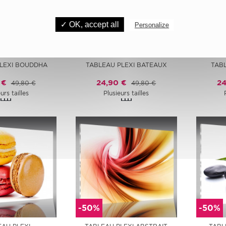
✓ OK, accept all
Personalize
-50%
-50%
LEXI BOUDDHA
TABLEAU PLEXI BATEAUX
TABL
 €
24,90 €
24
49,80 €
49,80 €
urs tailles
Plusieurs tailles
-50%
-50%