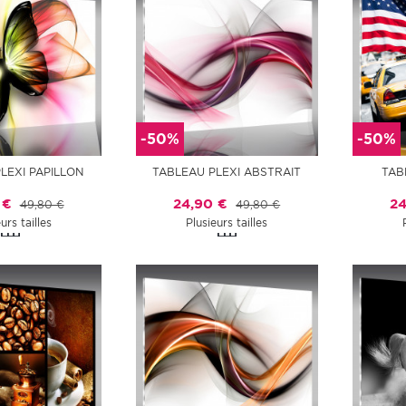
-50%
-50%
LEXI PAPILLON
TABLEAU PLEXI ABSTRAIT
TAB
 €
24,90 €
24
49,80 €
49,80 €
urs tailles
Plusieurs tailles