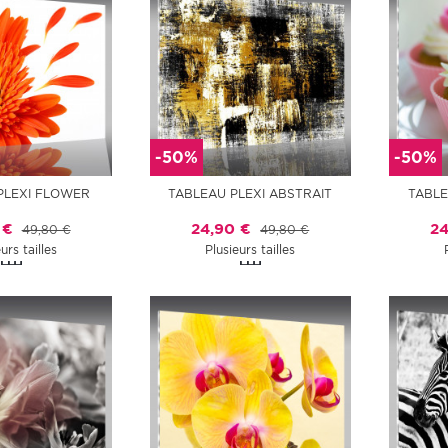
-50%
-50%
PLEXI FLOWER
TABLEAU PLEXI ABSTRAIT
TABLE
 €
24,90 €
24
49,80 €
49,80 €
urs tailles
Plusieurs tailles