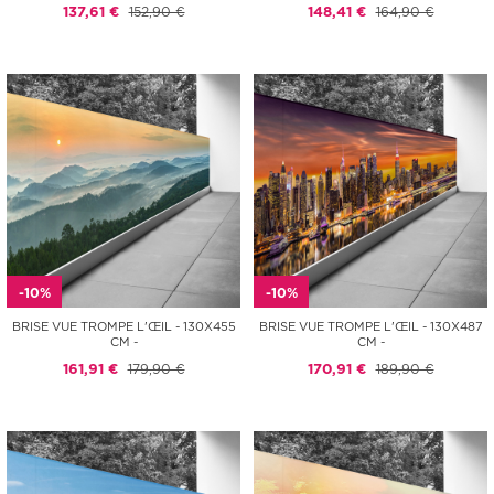
137,61 €
152,90 €
148,41 €
164,90 €
-10%
-10%
BRISE VUE TROMPE L'ŒIL - 130X455
BRISE VUE TROMPE L'ŒIL - 130X487
CM -
CM -
161,91 €
179,90 €
170,91 €
189,90 €