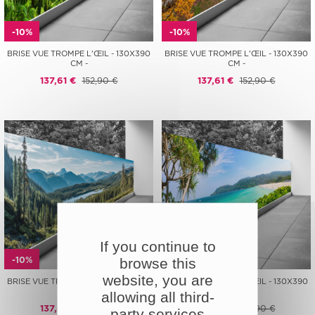
-10%
-10%
BRISE VUE TROMPE L'ŒIL - 130X390
BRISE VUE TROMPE L'ŒIL - 130X390
CM -
CM -
137,61 €
152,90 €
137,61 €
152,90 €
If you continue to
-10%
-10%
browse this
website, you are
BRISE VUE TROMPE L'ŒIL - 130X390
BRISE VUE TROMPE L'ŒIL - 130X390
CM -
CM -
allowing all third-
137,61 €
152,90 €
137,61 €
152,90 €
party services