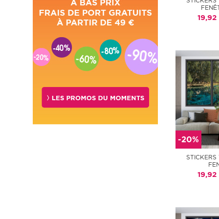
STICKERS
FENÊ
19,92
-20%
STICKERS
FE
19,92