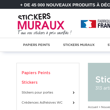
+ DE 45 000 NOUVEAUX PRODUITS À DÉ
PAPIERS PEINTS
STICKERS MURAUX
S
Papiers Peints
Sti
Stickers
313 art
stickers pour portes
Crédences Adhésives WC
Accueil
>
Nouve