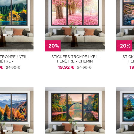
-20%
-20%
 TROMPE L'ŒIL
STICKERS TROMPE L'ŒIL
STICK
NÊTRE -
FENÊTRE - CHEMIN
FE
 €
19,92 €
1
24,90 €
24,90 €