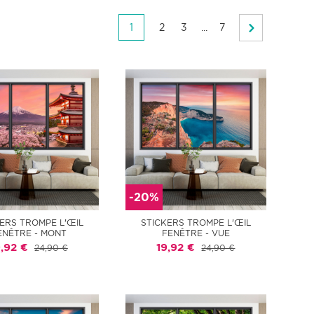
1
2
3
...
7
-20%
ERS TROMPE L'ŒIL
STICKERS TROMPE L'ŒIL
ENÊTRE - MONT
FENÊTRE - VUE
9,92 €
19,92 €
24,90 €
24,90 €