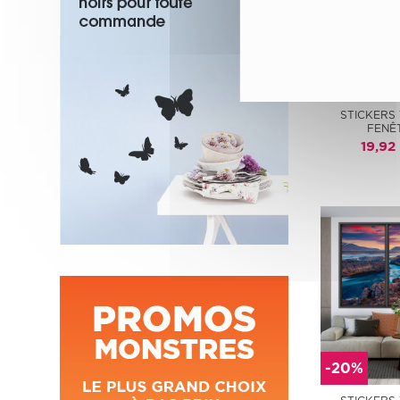
-20%
STICKERS
FENÊ
19,92
-20%