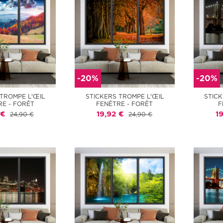
-20%
-20%
 TROMPE L'ŒIL
STICKERS TROMPE L'ŒIL
STICK
RE - FORÊT
FENÊTRE - FORÊT
F
 €
19,92 €
1
24,90 €
24,90 €