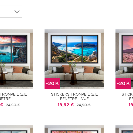
-20%
-20%
 TROMPE L'ŒIL
STICKERS TROMPE L'ŒIL
STICK
NÊTRE -
FENÊTRE - VUE
F
 €
19,92 €
1
24,90 €
24,90 €