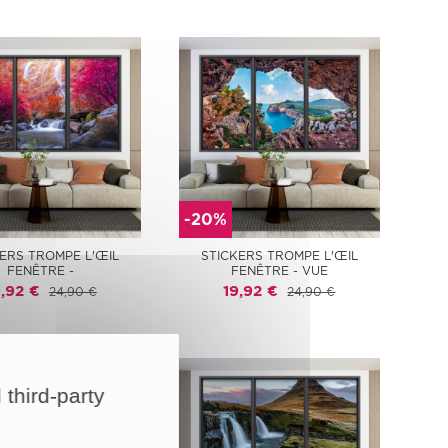
-20%
ERS TROMPE L'ŒIL
STICKERS TROMPE L'ŒIL
FENÊTRE -
FENÊTRE - VUE
9,92 €
19,92 €
24,90 €
24,90 €
 third-party