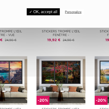
✓ OK, accept all
Personalize
-20%
-20%
 TROMPE L'ŒIL
STICKERS TROMPE L'ŒIL
STICK
TRE - VUE
FENÊTRE -
F
 €
19,92 €
1
24,90 €
24,90 €
-20%
-20%