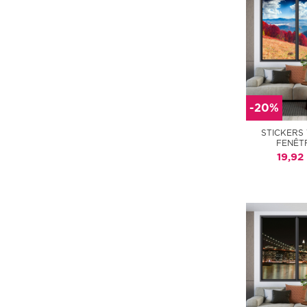
-20%
STICKERS
FENÊT
19,92