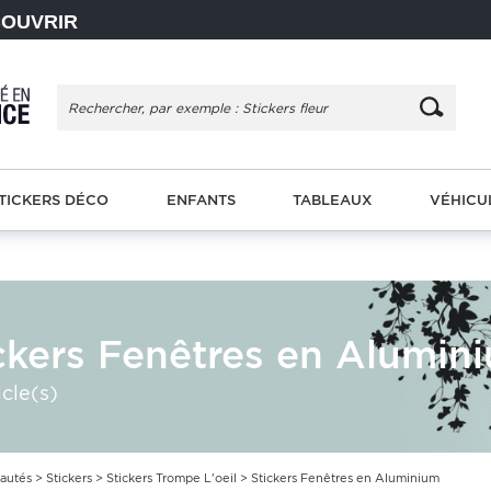
COUVRIR
TICKERS DÉCO
ENFANTS
TABLEAUX
VÉHICU
ckers Fenêtres en Alumin
icle(s)
autés
>
Stickers
>
Stickers Trompe L'oeil
> Stickers Fenêtres en Aluminium