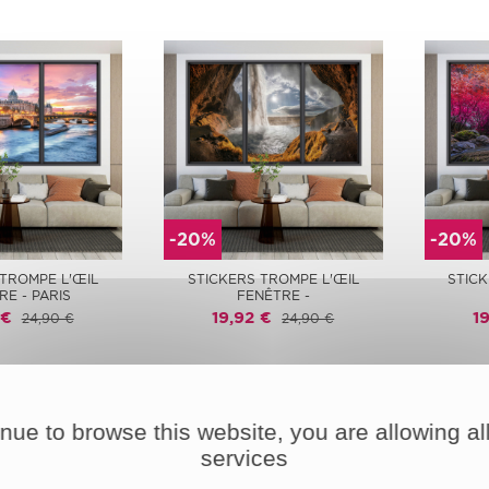
-20%
-20%
 TROMPE L'ŒIL
STICKERS TROMPE L'ŒIL
STICK
RE - PARIS
FENÊTRE -
 €
19,92 €
1
24,90 €
24,90 €
inue to browse this website, you are allowing all
services