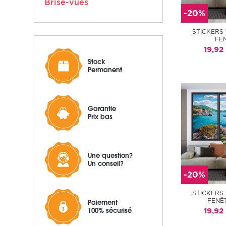
Brise-vues
-20%
STICKERS
FE
19,92
Stock
Permanent
Garantie
Prix bas
Une question?
Un conseil?
-20%
STICKERS
FENÊ
Paiement
100% sécurisé
19,92