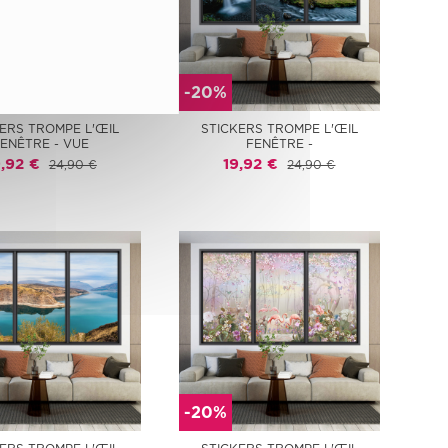
-20%
ERS TROMPE L'ŒIL
STICKERS TROMPE L'ŒIL
ENÊTRE - VUE
FENÊTRE -
9,92 €
19,92 €
24,90 €
24,90 €
-20%