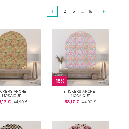
1
2
3
...
18
-15%
ICKERS ARCHE -
STICKERS ARCHE -
MOSAÏQUE
MOSAÏQUE
8,17 €
38,17 €
44,90 €
44,90 €