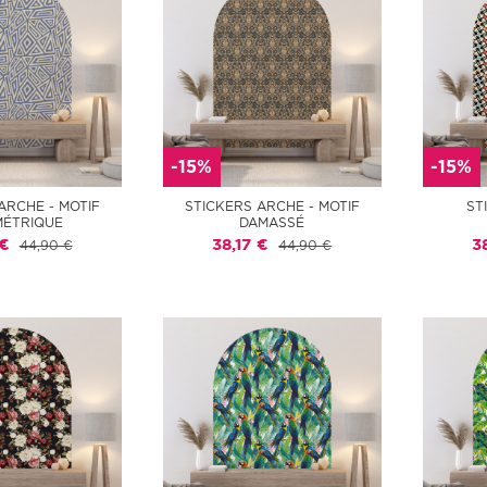
-15%
-15%
ARCHE - MOTIF
STICKERS ARCHE - MOTIF
ST
ÉTRIQUE
DAMASSÉ
 €
38,17 €
3
44,90 €
44,90 €