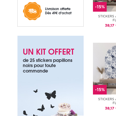
-15%
Livraison offerte
Dès 49€ d'achat
STICKERS 
F
38,17
-15%
STICKERS 
F
38,17