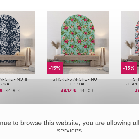
-15%
-15%
ARCHE - MOTIF
STICKERS ARCHE - MOTIF
ST
LORAL
FLORAL
ZÈBRE
 €
38,17 €
3
44,90 €
44,90 €
inue to browse this website, you are allowing all
services