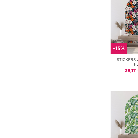
-15%
STICKERS 
F
38,17