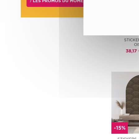
-15%
STICKE
OI
38,17
-15%