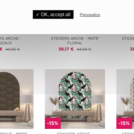
✓ OK, accept all
Personalize
-15%
-15%
RS ARCHE -
STICKERS ARCHE - MOTIF
STICK
SEAUX
FLORAL
 €
38,17 €
3
44,90 €
44,90 €
-15%
-15%