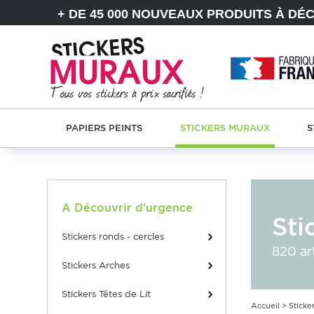
+ DE 45 000 NOUVEAUX PRODUITS À DÉ
PAPIERS PEINTS
STICKERS MURAUX
S
A Découvrir d'urgence
Sti
stickers ronds - cercles
820 ar
Stickers Arches
Stickers Têtes de Lit
Accueil
>
Sticke