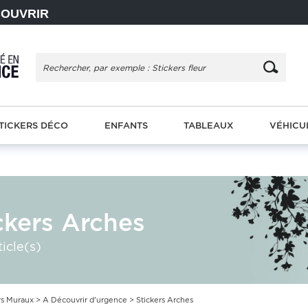
COUVRIR
TICKERS DÉCO
ENFANTS
TABLEAUX
VÉHICU
ckers Arches
ticle(s)
rs Muraux
>
A Découvrir d'urgence
> Stickers Arches