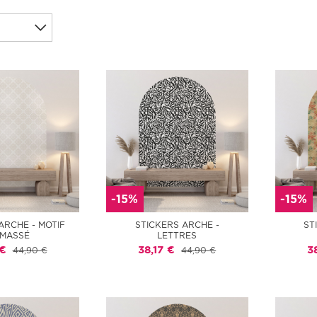
-15%
-15%
ARCHE - MOTIF
STICKERS ARCHE -
ST
MASSÉ
LETTRES
 €
38,17 €
3
44,90 €
44,90 €