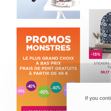
-15%
STICKERS 
F
38,17
If you cont