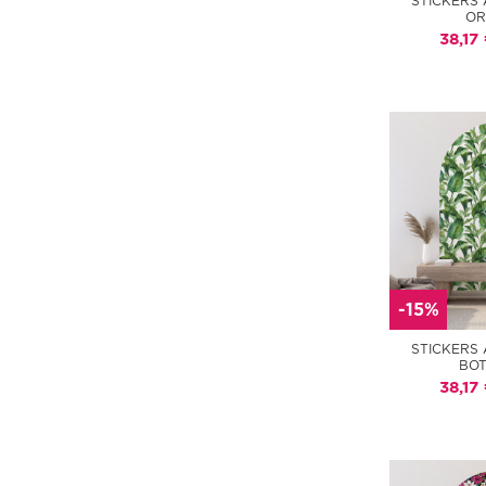
STICKERS 
OR
38,17
-15%
STICKERS 
BOT
38,17