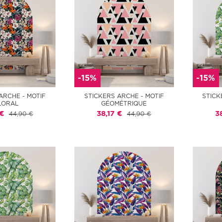
-15%
-15%
ARCHE - MOTIF
STICKERS ARCHE - MOTIF
STICK
LORAL
GÉOMÉTRIQUE
 €
38,17 €
3
44,90 €
44,90 €