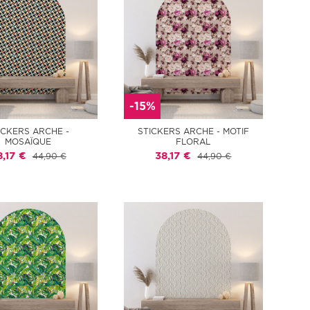
-15%
ICKERS ARCHE -
STICKERS ARCHE - MOTIF
MOSAÏQUE
FLORAL
8,17 €
38,17 €
44,90 €
44,90 €