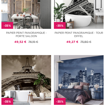
-35%
-35%
PAPIER PEINT PANORAMIQUE -
PAPIER PEINT PANORAMIQUE - TOUR
PORTE SALOON
EIFFEL
49,52 €
76,19 €
49,27 €
75,80 €
-35%
-35%