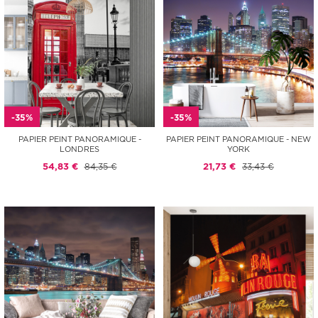
-35%
-35%
PAPIER PEINT PANORAMIQUE -
PAPIER PEINT PANORAMIQUE - NEW
LONDRES
YORK
54,83 €
84,35 €
21,73 €
33,43 €