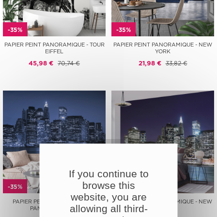
-35%
-35%
PAPIER PEINT PANORAMIQUE - TOUR
PAPIER PEINT PANORAMIQUE - NEW
EIFFEL
YORK
45,98 €
70,74 €
21,98 €
33,82 €
If you continue to
browse this
-35%
-35%
website, you are
PAPIER PEINT PANORAMIQUE -
PAPIER PEINT PANORAMIQUE - NEW
allowing all third-
PANORAMA NEW
YORK