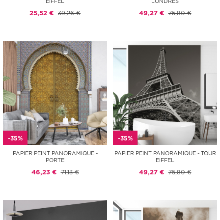
EIFFEL
LONDRES
25,52 €
39,26 €
49,27 €
75,80 €
-35%
-35%
PAPIER PEINT PANORAMIQUE -
PAPIER PEINT PANORAMIQUE - TOUR
PORTE
EIFFEL
46,23 €
71,13 €
49,27 €
75,80 €