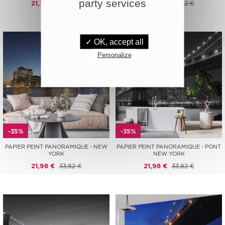
party services
21,73 €
33,43 €
21,98 €
33,82 €
✓ OK, accept all
Personalize
-35%
-35%
PAPIER PEINT PANORAMIQUE - NEW
PAPIER PEINT PANORAMIQUE - PONT
YORK
NEW YORK
21,98 €
33,82 €
21,98 €
33,82 €