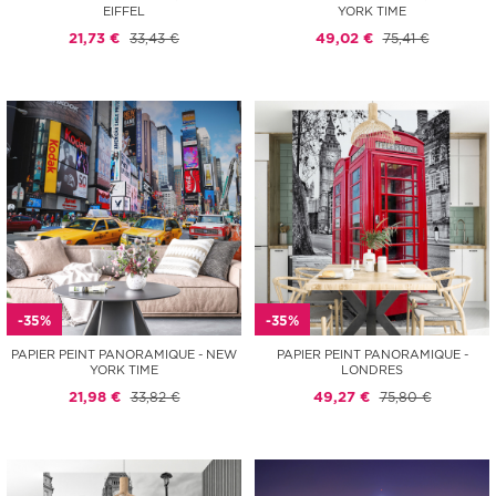
EIFFEL
YORK TIME
21,73 €
33,43 €
49,02 €
75,41 €
-35%
-35%
PAPIER PEINT PANORAMIQUE - NEW
PAPIER PEINT PANORAMIQUE -
YORK TIME
LONDRES
21,98 €
33,82 €
49,27 €
75,80 €