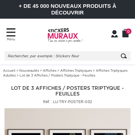
+ DE 45 000 NOUVEAUX PRODUITS À
DÉCOUVRIR
0
Menu
Mon
Mon
compte
Panier
Accueil
>
Nouveautés
>
Affiches
>
Affiches Triptyques
>
Affiches Triptyques
Adultes
> Lot de 3 Affiches / Posters Triptyque - Feuilles
LOT DE 3 AFFICHES / POSTERS TRIPTYQUE -
FEUILLES
Réf. : LU-TRY-POSTER-032