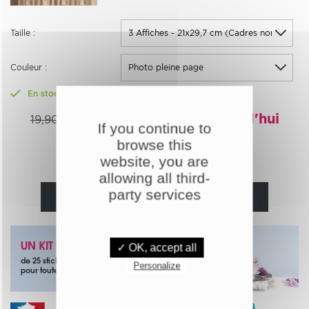
Taille :
Couleur :
En stock
13,93€
-30%
Aujourd'hui
19,90€
If you continue to
browse this
Quantité :
website, you are
allowing all third-
party services
AJOUTER AU PANIER
UN KIT OFFERT
✓ OK, accept all
de 25 stickers papillons noirs
Personalize
pour toute commande