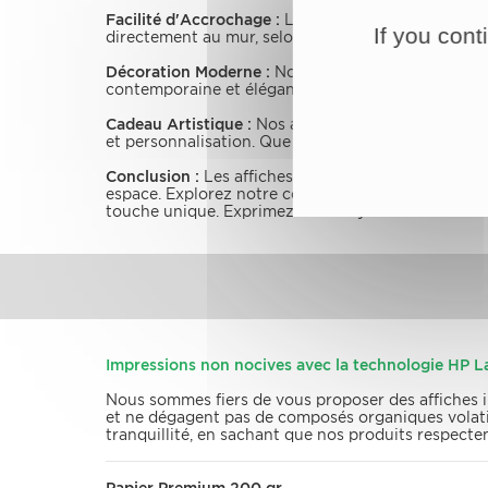
Facilité d'Accrochage :
L'installation de nos tripty
If you cont
directement au mur, selon votre préférence.
Décoration Moderne :
Nos affiches triptyques mode
contemporaine et élégante à votre décoration intér
Cadeau Artistique :
Nos affiches triptyques moderne
et personnalisation. Que ce soit pour une occasion
Conclusion :
Les affiches posters triptyques moder
espace. Explorez notre collection pour découvrir d
touche unique. Exprimez votre style avec nos affi
Impressions non nocives avec la technologie HP La
Nous sommes fiers de vous proposer des affiches 
et ne dégagent pas de composés organiques volatil
tranquillité, en sachant que nos produits respecte