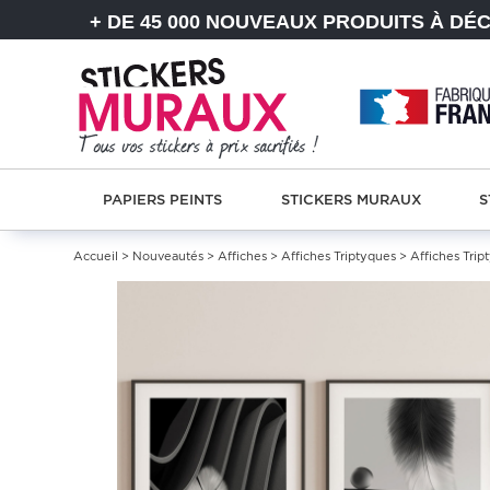
+ DE 45 000 NOUVEAUX PRODUITS À DÉ
PAPIERS PEINTS
STICKERS MURAUX
S
Accueil
>
Nouveautés
>
Affiches
>
Affiches Triptyques
>
Affiches Trip