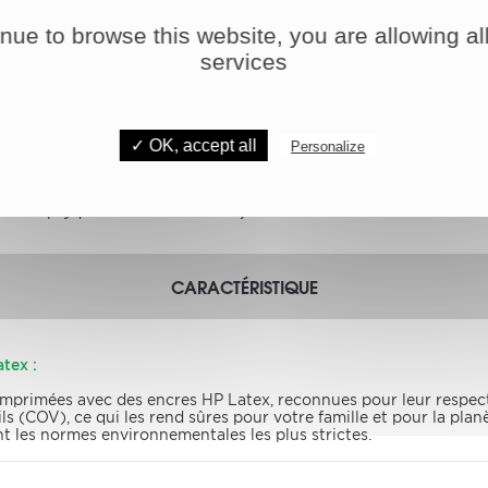
ques est simple et flexible. Vous pouvez les encadrer, les suspen
inue to browse this website, you are allowing all
services
rnes deviennent instantanément le point focal de n'importe quel
ieure, créant une atmosphère qui inspire et captive.
s font également d'excellents cadeaux pour les amateurs d'art et
 spéciale ou simplement pour faire plaisir, ces triptyques sont 
✓ OK, accept all
Personalize
nes sont une manière exceptionnelle de créer une œuvre d'art p
es designs inspirants et personnalisez votre triptyque en chois
ches triptyques modernes dès aujourd'hui.
CARACTÉRISTIQUE
tex :
imprimées avec des encres HP Latex, reconnues pour leur respec
s (COV), ce qui les rend sûres pour votre famille et pour la pla
nt les normes environnementales les plus strictes.