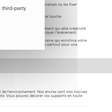
dre dans des cadres personnalisés ou les fixer
 third-party
le pièce. Elles ajoutent une touche
 de design. Offrez un présent qui allie créativité
une manière élégante de marquer l'événement.
ersonnalisée et contemporaine qui enrichira votre
issant parmi plusieurs passe-partout pour une
t de l'environnement. Nos encres sont non nocives
nète. Vous pouvez décorer vos supports en toute