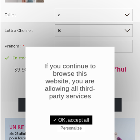
Taille :
Lettre Choisie :
Prénom :
*
En stock
If you continue to
35,91€
-10%
Aujourd'hui
39,90€
browse this
website, you are
Quantité :
allowing all third-
party services
AJOUTER AU PANIER
✓ OK, accept all
UN KIT OFFERT
Personalize
de 25 stickers papillons noirs
pour toute commande