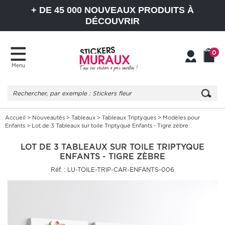
+ DE 45 000 NOUVEAUX PRODUITS À
DÉCOUVRIR
0
Menu
Mon
Mon
compte
Panier
Accueil
>
Nouveautés
>
Tableaux
>
Tableaux Triptyques
>
Modèles pour
Enfants
> Lot de 3 Tableaux sur toile Triptyque Enfants - Tigre zèbre
LOT DE 3 TABLEAUX SUR TOILE TRIPTYQUE
ENFANTS - TIGRE ZÈBRE
Réf. : LU-TOILE-TRIP-CAR-ENFANTS-006