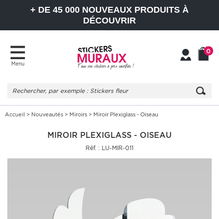
+ DE 45 000 NOUVEAUX PRODUITS À
DÉCOUVRIR
0
Menu
Mon
Mon
compte
Panier
Accueil
>
Nouveautés
>
Miroirs
> Miroir Plexiglass - Oiseau
MIROIR PLEXIGLASS - OISEAU
Réf. : LU-MIR-011