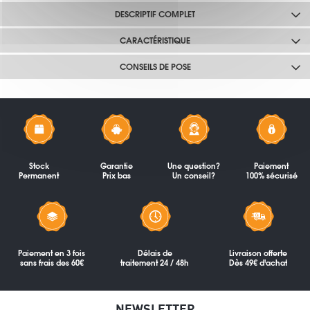
DESCRIPTIF COMPLET
CARACTÉRISTIQUE
CONSEILS DE POSE
Stock
Garantie
Une question?
Paiement
Permanent
Prix bas
Un conseil?
100% sécurisé
Paiement en 3 fois
Délais de
Livraison offerte
sans frais des 60€
traitement 24 / 48h
Dès 49€ d'achat
NEWSLETTER