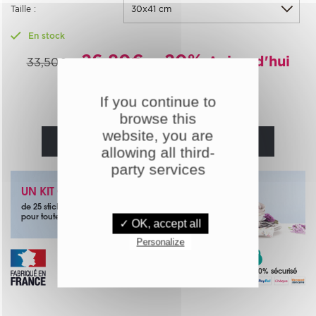
Taille :
En stock
26,80€
-20%
Aujourd'hui
33,50€
If you continue to
Quantité :
browse this
website, you are
AJOUTER AU PANIER
allowing all third-
party services
UN KIT OFFERT
de 25 stickers papillons noirs
pour toute commande
✓ OK, accept all
Personalize
Paiement 100% sécurisé
Livraison offerte
Dès 49€ d'achat