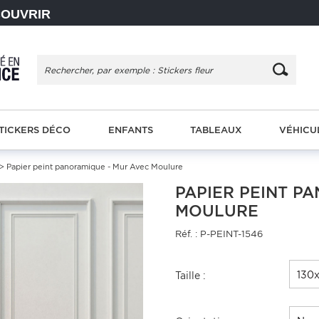
COUVRIR
TICKERS DÉCO
ENFANTS
TABLEAUX
VÉHICU
> Papier peint panoramique - Mur Avec Moulure
PAPIER PEINT P
MOULURE
Réf. : P-PEINT-1546
130
Taille :