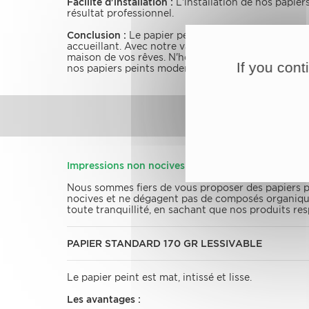
Facilité d'installation :
L'installation de nos papier
résultat professionnel.
Conclusion :
Le papier peint panoramique et décor
accueillant. Avec notre vaste sélection de designs
maison de vos rêves. N'hésitez pas à parcourir no
If you cont
nos papiers peints modernes et élégants.
Impressions non nocives avec la technologie HP La
Nous sommes fiers de vous proposer des papiers p
nocives et ne dégagent pas de composés organiques
toute tranquillité, en sachant que nos produits re
PAPIER STANDARD 170 GR LESSIVABLE
Le papier peint est mat, intissé et lisse.
Les avantages :