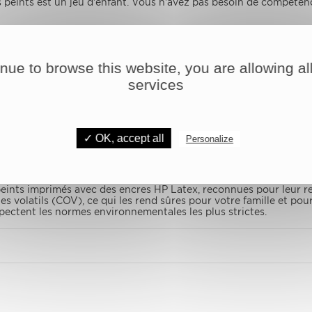
s peints est un jeu d'enfant. Vous n'avez pas besoin de compéten
atif moderne est un moyen simple et efficace de transformer n'i
, notre engagement envers la qualité et notre service personnalis
tre collection et à nous contacter pour toute demande spécifique
inue to browse this website, you are allowing all
services
CARACTÉRISTIQUE
✓ OK, accept all
Personalize
tex :
eints imprimés avec des encres HP Latex, reconnues pour leur r
 volatils (COV), ce qui les rend sûres pour votre famille et pou
spectent les normes environnementales les plus strictes.