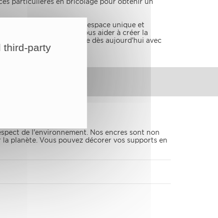
ces particulières en bricolage pour obtenir un
mporte quelle pièce en un espace unique et
é, nous sommes là pour vous aider à créer la
. Transformez votre espace dès aujourd'hui avec
 third-party
espect de l'environnement. Nos encres sont non
r la planète. Vous pouvez décorer vos supports en