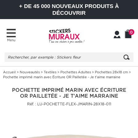
+ DE 45 000 NOUVEAUX PRODUITS À
DÉCOUVRIR
0
Menu
Mon
Mon
compte
Panier
Accueil
>
Nouveautés
>
Textiles
>
Pochettes Adultes
>
Pochettes 28x18 cm
>
Pochette imprimé marin avec Écriture OR Pailletée - Je t'aime marraine
POCHETTE IMPRIMÉ MARIN AVEC ÉCRITURE
OR PAILLETÉE - JE T'AIME MARRAINE
Réf. : LU-POCHETTE-FLEX-JMARIN-28X18-011