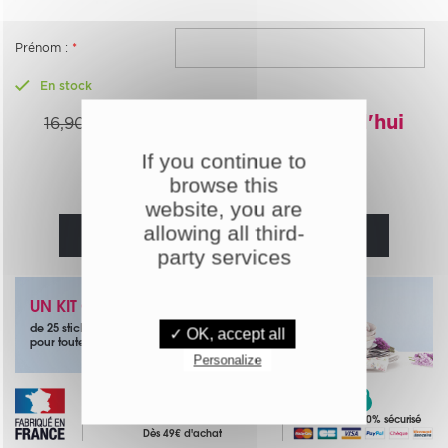
Prénom :
*
En stock
13,52€
-20%
Aujourd'hui
16,90€
If you continue to
Quantité :
browse this
website, you are
allowing all third-
AJOUTER AU PANIER
party services
UN KIT OFFERT
de 25 stickers papillons noirs
✓ OK, accept all
pour toute commande
Personalize
Paiement 100% sécurisé
Livraison offerte
Dès 49€ d'achat