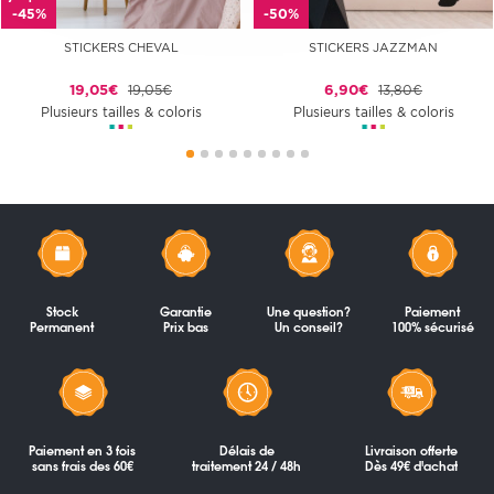
-45%
-50%
STICKERS CHEVAL
STICKERS JAZZMAN
19,05€
19,05€
6,90€
13,80€
Plusieurs tailles & coloris
Plusieurs tailles & coloris
Stock
Garantie
Une question?
Paiement
Permanent
Prix bas
Un conseil?
100% sécurisé
Paiement en 3 fois
Délais de
Livraison offerte
sans frais des 60€
traitement 24 / 48h
Dès 49€ d'achat