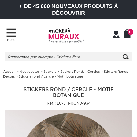
+ DE 45 000 NOUVEAUX PRODUITS À
DÉCOUVRIR
0
Menu
Mon
Mon
compte
Panier
Accueil
>
Nouveautés
>
Stickers
>
Stickers Ronds - Cercles
>
Stickers Ronds
Décors
> Stickers rond / cercle - Motif botanique
STICKERS ROND / CERCLE - MOTIF
BOTANIQUE
Réf. : LU-STI-ROND-934