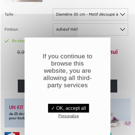
Taille :
Finition :
En stock
6,21€
-10%
Aujourd'hui
6,90€
If you continue to
browse this
Quantité :
website, you are
allowing all third-
party services
AJOUTER AU PANIER
UN KIT OFFERT
✓ OK, accept all
de 25 stickers papillons noirs
Personalize
pour toute commande