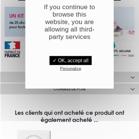
If you continue to
browse this
UN KIT OFFERT
website, you are
de 25 stickers papillons noirs
pour toute commande
allowing all third-
party services
Paiement 100% sécurisé
Livraison offerte
Dès 49€ d'achat
✓ OK, accept all
Personalize
DESCRIPTIF COMPLET
CONSEILS DE POSE
Les clients qui ont acheté ce produit ont
également acheté ...