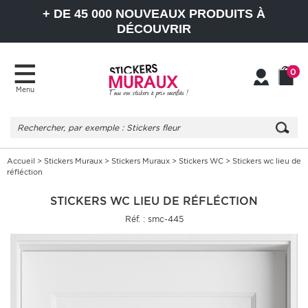
+ DE 45 000 NOUVEAUX PRODUITS À
DÉCOUVRIR
0
Menu
Mon
Mon
compte
Panier
Accueil
>
Stickers Muraux
>
Stickers Muraux
>
Stickers WC
> Stickers wc lieu de
réfléction
STICKERS WC LIEU DE RÉFLÉCTION
Réf. : smc-445