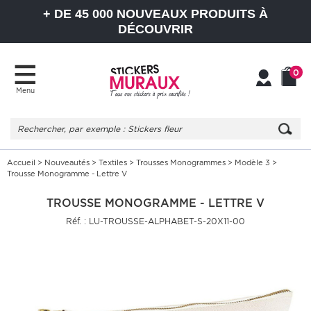
+ DE 45 000 NOUVEAUX PRODUITS À
DÉCOUVRIR
0
Menu
Mon
Mon
compte
Panier
Accueil
>
Nouveautés
>
Textiles
>
Trousses Monogrammes
>
Modèle 3
>
Trousse Monogramme - Lettre V
TROUSSE MONOGRAMME - LETTRE V
Réf. : LU-TROUSSE-ALPHABET-S-20X11-00