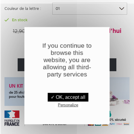
Couleur de la lettre :
En stock
10,32€
-20%
Aujourd'hui
12,90€
If you continue to
Quantité :
browse this
website, you are
AJOUTER AU PANIER
allowing all third-
party services
UN KIT OFFERT
de 25 stickers papillons noirs
✓ OK, accept all
pour toute commande
Personalize
Paiement 100% sécurisé
Livraison offerte
Dès 49€ d'achat