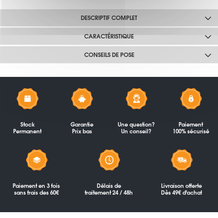
DESCRIPTIF COMPLET
CARACTÉRISTIQUE
CONSEILS DE POSE
Stock
Garantie
Une question?
Paiement
Permanent
Prix bas
Un conseil?
100% sécurisé
Paiement en 3 fois
Délais de
Livraison offerte
sans frais des 60€
traitement 24 / 48h
Dès 49€ d'achat